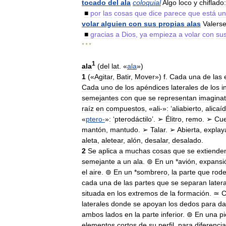
tocado
del
ala
coloquial
Algo
loco
y
chiflado:
■
por
las
cosas
que
dice
parece
que
está
un
volar
alguien
con
sus
propias
alas
Valers
■
gracias
a
Dios
,
ya
empieza
a
volar
con
su
* * *
1
ala
(
del
lat
. «
ala
»)
1
(«
Agitar
,
Batir
,
Mover
»)
f
.
Cada
una
de
las
Cada
uno
de
los
apéndices
laterales
de
los
i
semejantes
con
que
se
representan
imagina
raíz
en
compuestos
, «
ali
-»
:
‘
aliabierto
,
alicaí
«
ptero
-
»
:
‘
pterodáctilo
’.
➢
Élitro
,
remo
.
➢
Cue
mantón
,
mantudo
.
➢
Talar
.
➢
Abierta
,
explay
aleta
,
aletear
,
alón
,
desalar
,
desalado
.
2
Se
aplica
a
muchas
cosas
que
se
extiende
semejante
a
un
ala
.
⊚
En
un
*
avión
,
expansi
el
aire
.
⊚
En
un
*
sombrero
,
la
parte
que
rod
cada
una
de
las
partes
que
se
separan
later
situada
en
los
extremos
de
la
formación
.
≃
C
laterales
donde
se
apoyan
los
dedos
para
da
ambos
lados
en
la
parte
inferior
.
⊚
En
una
p
elementos
cortos
de
su
perfil
,
para
diferencia