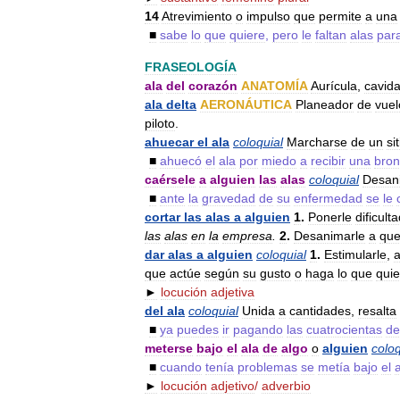
14
Atrevimiento
o
impulso
que
permite
a
una
■
sabe
lo
que
quiere
,
pero
le
faltan
alas
par
FRASEOLOGÍA
ala
del
corazón
ANATOMÍA
Aurícula
,
cavid
ala
delta
AERONÁUTICA
Planeador
de
vuel
piloto
.
ahuecar
el
ala
coloquial
Marcharse
de
un
sit
■
ahuecó
el
ala
por
miedo
a
recibir
una
bro
caérsele
a
alguien
las
alas
coloquial
Desan
■
ante
la
gravedad
de
su
enfermedad
se
le
cortar
las
alas
a
alguien
1
.
Ponerle
dificult
las
alas
en
la
empresa
.
2
.
Desanimarle
a
qu
dar
alas
a
alguien
coloquial
1
.
Estimularle
,
a
que
actúe
según
su
gusto
o
haga
lo
que
quie
►
locución
adjetiva
del
ala
coloquial
Unida
a
cantidades
,
resalta
■
ya
puedes
ir
pagando
las
cuatrocientas
de
meterse
bajo
el
ala
de
algo
o
alguien
coloq
■
cuando
tenía
problemas
se
metía
bajo
el
►
locución
adjetivo
/
adverbio