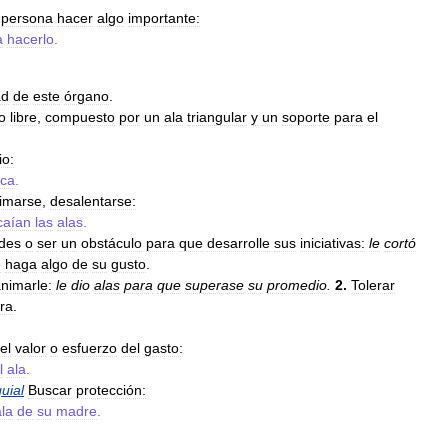
persona
hacer
algo
importante:
a
hacerlo
.
ad
de
este
órgano
.
o
libre
,
compuesto
por
un
ala
triangular
y
un
soporte
para
el
io:
nca
.
imarse
,
desalentarse:
caían
las
alas
.
ades
o
ser
un
obstáculo
para
que
desarrolle
sus
iniciativas:
le
cortó
e
haga
algo
de
su
gusto
.
nimarle:
le
dio
alas
para
que
superase
su
promedio
.
2
.
Tolerar
ra
.
el
valor
o
esfuerzo
del
gasto:
l
ala
.
uial
Buscar
protección:
ala
de
su
madre
.