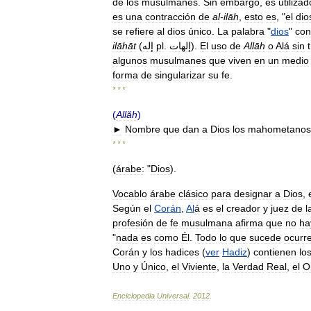
de
los
musulmanes
.
Sin
embargo
,
es
utilizad
es
una
contracción
de
al
-
ilāh
,
esto
es
, "
el
dio
se
refiere
al
dios
único
.
La
palabra
"
dios
"
con
ilāhāt
(
ﺇﻟﻪ
pl
.
ﺇﻟﻬﺎﺕ
).
El
uso
de
Allāh
o
Alá
sin
algunos
musulmanes
que
viven
en
un
medio
forma
de
singularizar
su
fe
.
* * *
(
Allăh
)
►
Nombre
que
dan
a
Dios
los
mahometanos
* * *
(
árabe:
"
Dios
).
Vocablo
árabe
clásico
para
designar
a
Dios
,
Según
el
Corán
,
Al
á
es
el
creador
y
juez
de
l
profesión
de
fe
musulmana
afirma
que
no
ha
"
nada
es
como
Él
.
Todo
lo
que
sucede
ocurr
Corán
y
los
hadices
(
ver
Hadiz
)
contienen
lo
Uno
y
Único
,
el
Viviente
,
la
Verdad
Real
,
el
O
Enciclopedia
Universal
.
2012
.