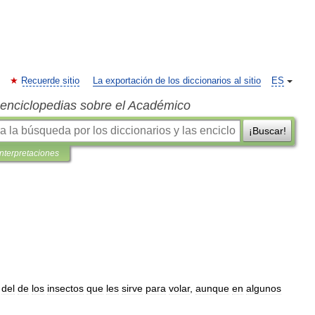
Recuerde sitio
La exportación de los diccionarios al sitio
ES
s enciclopedias sobre el Académico
¡Buscar!
interpretaciones
del
de
los
insectos
que
les
sirve
para
volar
,
aunque
en
algunos