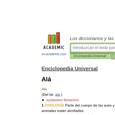
Los diccionarios y la
es-academic.com
Enciclopedia Universal
Enciclopedia Universal
Alá
Alá
(
Del
lat
.
ala
.)
►
sustantivo
femenino
1
ZOOLOGÍA
Parte
del
cuerpo
de
las
aves
y
animales
están
atrofiadas: