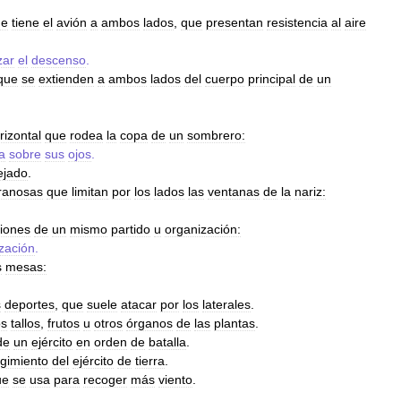
ue
tiene
el
avión
a
ambos
lados
,
que
presentan
resistencia
al
aire
zar
el
descenso
.
que
se
extienden
a
ambos
lados
del
cuerpo
principal
de
un
rizontal
que
rodea
la
copa
de
un
sombrero:
a
sobre
sus
ojos
.
ejado
.
anosas
que
limitan
por
los
lados
las
ventanas
de
la
nariz:
ciones
de
un
mismo
partido
u
organización:
zación
.
s
mesas:
s
deportes
,
que
suele
atacar
por
los
laterales
.
os
tallos
,
frutos
u
otros
órganos
de
las
plantas
.
de
un
ejército
en
orden
de
batalla
.
egimiento
del
ejército
de
tierra
.
ue
se
usa
para
recoger
más
viento
.