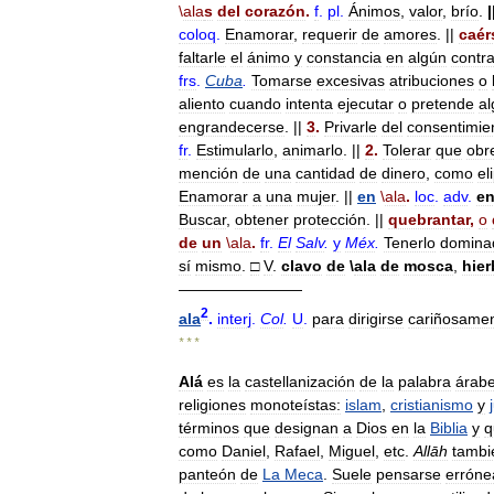
\
ala
s
del
corazón
.
f
.
pl
.
Ánimos
,
valor
,
brío
.
|
coloq
.
Enamorar
,
requerir
de
amores
. ||
caér
faltarle
el
ánimo
y
constancia
en
algún
contr
frs
.
Cuba
.
Tomarse
excesivas
atribuciones
o
aliento
cuando
intenta
ejecutar
o
pretende
al
engrandecerse
. ||
3
.
Privarle
del
consentimie
fr
.
Estimularlo
,
animarlo
. ||
2
.
Tolerar
que
obr
mención
de
una
cantidad
de
dinero
,
como
el
Enamorar
a
una
mujer
. ||
en
\
ala
.
loc
.
adv
.
e
Buscar
,
obtener
protección
. ||
quebrantar
,
o
de
un
\
ala
.
fr
.
El
Salv
.
y
Méx
.
Tenerlo
domina
sí
mismo
.
□
V
.
clavo
de
\
ala
de
mosca
,
hier
————————
2
ala
.
interj
.
Col
.
U
.
para
dirigirse
cariñosame
* * *
Alá
es
la
castellanización
de
la
palabra
árab
religiones
monoteístas:
islam
,
cristianismo
y
términos
que
designan
a
Dios
en
la
Biblia
y
q
como
Daniel
,
Rafael
,
Miguel
,
etc
.
Allāh
tambi
panteón
de
La
Meca
.
Suele
pensarse
errón