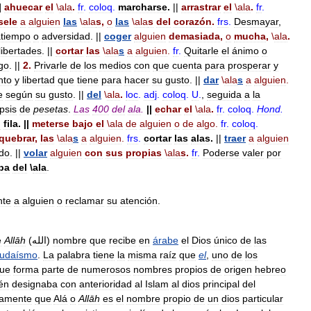
|
ahuecar
el
\
ala
.
fr
.
coloq
.
marcharse
.
||
arrastrar
el
\
ala
.
fr
.
sele
a
alguien
las
\
ala
s
,
o
las
\
ala
s
del
corazón
.
frs
.
Desmayar
,
atiempo
o
adversidad
. ||
coger
alguien
demasiada
,
o
mucha
,
\
ala
.
libertades
. ||
cortar
las
\
ala
s
a
alguien
.
fr
.
Quitarle
el
ánimo
o
go
. ||
2
.
Privarle
de
los
medios
con
que
cuenta
para
prosperar
y
nto
y
libertad
que
tiene
para
hacer
su
gusto
. ||
dar
\
ala
s
a
alguien
.
e
según
su
gusto
. ||
del
\
ala
.
loc
.
adj
.
coloq
.
U
.
,
seguida
a
la
ipsis
de
pesetas
.
Las
400
del
ala
.
||
echar
el
\
ala
.
fr
.
coloq
.
Hond
.
n
fila
.
||
meterse
bajo
el
\
ala
de
alguien
o
de
algo
.
fr
.
coloq
.
quebrar
,
las
\
ala
s
a
alguien
.
frs
.
cortar
las
alas
.
||
traer
a
alguien
do
. ||
volar
alguien
con
sus
propias
\
ala
s
.
fr
.
Poderse
valer
por
ba
del
\
ala
.
nte
a
alguien
o
reclamar
su
atención
.
e
Allāh
(
الله
)
nombre
que
recibe
en
árabe
el
Dios
único
de
las
judaísmo
.
La
palabra
tiene
la
misma
raíz
que
el
,
uno
de
los
ue
forma
parte
de
numerosos
nombres
propios
de
origen
hebreo
én
designaba
con
anterioridad
al
Islam
al
dios
principal
del
eamente
que
Alá
o
Allāh
es
el
nombre
propio
de
un
dios
particular