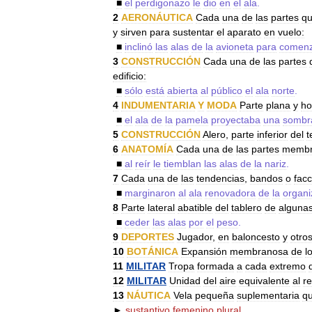
■
el
perdigonazo
le
dio
en
el
ala
.
2
AERONÁUTICA
Cada
una
de
las
partes
q
y
sirven
para
sustentar
el
aparato
en
vuelo:
■
inclinó
las
alas
de
la
avioneta
para
comen
3
CONSTRUCCIÓN
Cada
una
de
las
partes
edificio:
■
sólo
está
abierta
al
público
el
ala
norte
.
4
INDUMENTARIA
Y
MODA
Parte
plana
y
ho
■
el
ala
de
la
pamela
proyectaba
una
sombr
5
CONSTRUCCIÓN
Alero
,
parte
inferior
del
t
6
ANATOMÍA
Cada
una
de
las
partes
membr
■
al
reír
le
tiemblan
las
alas
de
la
nariz
.
7
Cada
una
de
las
tendencias
,
bandos
o
fac
■
marginaron
al
ala
renovadora
de
la
organi
8
Parte
lateral
abatible
del
tablero
de
alguna
■
ceder
las
alas
por
el
peso
.
9
DEPORTES
Jugador
,
en
baloncesto
y
otro
10
BOTÁNICA
Expansión
membranosa
de
l
11
MILITAR
Tropa
formada
a
cada
extremo
12
MILITAR
Unidad
del
aire
equivalente
al
r
13
NÁUTICA
Vela
pequeña
suplementaria
q
►
sustantivo
femenino
plural