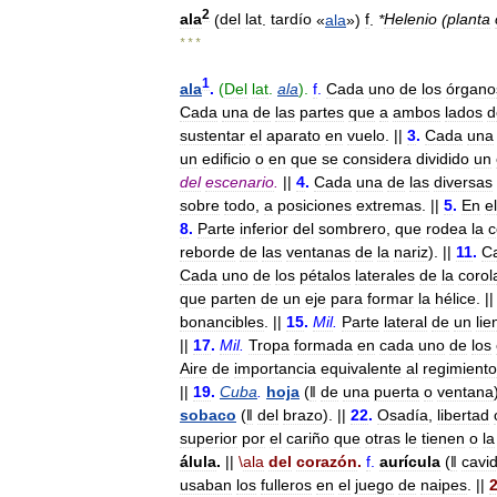
2
ala
(
del
lat
.
tardío
«
ala
»)
f
.
*
Helenio
(
planta
* * *
1
ala
.
(
Del
lat
.
ala
).
f
.
Cada
uno
de
los
órgano
Cada
una
de
las
partes
que
a
ambos
lados
d
sustentar
el
aparato
en
vuelo
. ||
3
.
Cada
una
un
edificio
o
en
que
se
considera
dividido
un
del
escenario
.
||
4
.
Cada
una
de
las
diversas
sobre
todo
,
a
posiciones
extremas
. ||
5
.
En
el
8
.
Parte
inferior
del
sombrero
,
que
rodea
la
c
reborde
de
las
ventanas
de
la
nariz
). ||
11
.
C
Cada
uno
de
los
pétalos
laterales
de
la
corol
que
parten
de
un
eje
para
formar
la
hélice
. ||
bonancibles
. ||
15
.
Mil
.
Parte
lateral
de
un
lie
||
17
.
Mil
.
Tropa
formada
en
cada
uno
de
los
Aire
de
importancia
equivalente
al
regimiento
||
19
.
Cuba
.
hoja
(
ǁ
de
una
puerta
o
ventana
sobaco
(
ǁ
del
brazo
). ||
22
.
Osadía
,
libertad
superior
por
el
cariño
que
otras
le
tienen
o
la
álula
.
||
\
ala
del
corazón
.
f
.
aurícula
(
ǁ
cavi
usaban
los
fulleros
en
el
juego
de
naipes
. ||