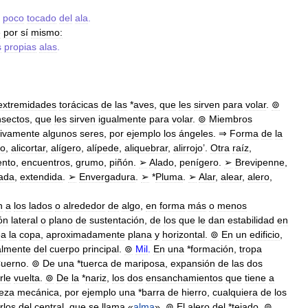
poco
tocado
del
ala
.
e
por
sí
mismo:
s
propias
alas
.
extremidades
torácicas
de
las
*
aves
,
que
les
sirven
para
volar
.
⊚
nsectos
,
que
les
sirven
igualmente
para
volar
.
⊚
Miembros
tivamente
algunos
seres
,
por
ejemplo
los
ángeles
. ⇒
Forma
de
la
do
,
alicortar
,
alígero
,
alípede
,
aliquebrar
,
alirrojo
’.
Otra
raíz
,
nto
,
encuentros
,
grumo
,
piñón
.
➢
Alado
,
penígero
.
➢
Brevipenne
,
ada
,
extendida
.
➢
Envergadura
.
➢
*
Pluma
.
➢
Alar
,
alear
,
alero
,
n
a
los
lados
o
alrededor
de
algo
,
en
forma
más
o
menos
ón
lateral
o
plano
de
sustentación
,
de
los
que
le
dan
estabilidad
en
ea
la
copa
,
aproximadamente
plana
y
horizontal
.
⊚
En
un
edificio
,
almente
del
cuerpo
principal
.
⊚
Mil
.
En
una
*
formación
,
tropa
uerno
.
⊚
De
una
*
tuerca
de
mariposa
,
expansión
de
las
dos
rle
vuelta
.
⊚
De
la
*
nariz
,
los
dos
ensanchamientos
que
tiene
a
ieza
mecánica
,
por
ejemplo
una
*
barra
de
hierro
,
cualquiera
de
los
rlos
del
central
,
que
se
llama
«
alma
».
⊚
El
alero
del
*
tejado
.
⊚