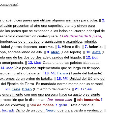
compuesta
).
s
o
apéndices
pares
que
utilizan
algunos
animales
para
volar
. ||
2
.
el
avión
presentan
al
aire
una
superficie
plana
y
sirven
para
de
las
partes
que
se
extienden
a
los
lados
del
cuerpo
principal
de
espacio
o
construcción
cualesquiera
.
El
ala
derecha
de
la
plaza
,
tendencias
de
un
partido
,
organización
o
asamblea
,
referida
,
fútbol
y
otros
deportes
,
extremo
.
||
6
.
Hilera
o
fila
. ||
7
.
helenio
.
||
opa
,
sobresaliendo
de
ella
. ||
9
.
alero
(
ǁ
del
tejado
). ||
10
.
aleta
(
ǁ
ada
uno
de
los
dos
bordes
adelgazados
del
hígado
. ||
12
.
Bot
.
a
amariposada
. ||
13
.
Mec
.
Cada
una
de
las
paletas
alabeadas
14
.
Mar
.
Vela
pequeña
suplementaria
que
se
larga
en
tiempos
nzo
de
muralla
o
baluarte
. ||
16
.
Mil
.
flanco
(
ǁ
parte
del
baluarte
).
extremos
de
un
orden
de
batalla
. ||
18
.
Mil
.
Unidad
del
Ejército
del
del
Ejército
de
Tierra
.
Es
mandada
normalmente
por
un
coronel
.
). ||
20
.
Cuba
.
brazo
(
ǁ
miembro
del
cuerpo
). ||
21
.
El
Salv
.
o
engreimiento
con
que
una
persona
hace
su
gusto
o
se
siente
protección
que
le
dispensan
.
Dar
,
tomar
alas
.
||
\
ala
bastarda
.
f
.
dad
del
corazón
). ||
\
ala
de
mosca
.
f
.
germ
.
Treta
o
flor
que
2
.
loc
.
adj
.
Dicho
de
un
color:
Negro
,
que
tira
a
pardo
o
verdusco
. ||