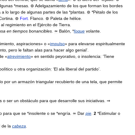
lgunas
*
mesas
.
⊚
Adelgazamiento
de
los
que
forman
los
bordes
a
a
lo
largo
de
algunas
partes
de
las
*
plantas
.
⊚
*
Pétalo
de
los
Cortina
.
⊚
Fort
.
Flanco
.
⊚
Paleta
de
hélice
.
al
regimiento
en
el
Ejército
de
Tierra
.
usa
en
tiempos
bonancibles
.
≃
Balón
, *
foque
volante
.
vimiento
,
aspiraciones
»
o
«
impulso
»
para
elevarse
espiritualmente
ento
,
pero
le
faltan
alas
para
hacer
algo
genial
’.
de
«
atrevimiento
»
en
sentido
peyorativo
,
o
insolencia:
‘
Tiene
político
u
otra
organización:
‘
El
ala
liberal
del
partido
’.
do
por
un
armazón
triangular
recubierto
de
una
tela
,
que
permite
es
o
ser
un
obstáculo
para
que
desarrolle
sus
iniciativas
. ⇒
o
para
que
se
*
insolente
o
se
*
engría
.
≃
Dar
pie
.
2
*
Estimular
o
l
de
la
cabeza
.