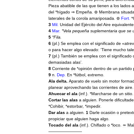
Pieza
abatible
de
las
que
tienen
a
los
lados
a
del
*
hígado
⇒
Empeña
.
⊚
Membrana
situad
laterales
de
la
corola
amariposada
.
⊚
Fort
.
*
3
Mil
.
Unidad
del
Ejército
del
Aire
equivalente
4
Mar
.
*
Vela
pequeña
suplementaria
que
se
5
*
Fila
.
6
(
pl
.)
Se
emplea
con
el
significado
de
«
atre
o
para
hacer
algo
elevado:
‘
Tiene
mucho
tal
7
(
pl
.)
También
se
emplea
con
el
significado
demasiadas
alas
’.
8
Corriente
de
*
opinión
dentro
de
un
partido
9
n
.
Dep
.
En
*
fútbol
,
extremo
.
Ala
delta
.
Aparato
de
vuelo
sin
motor
forma
planear
aprovechando
las
corrientes
de
aire
.
Ahuecar
el
ala
(
inf
.). *
Marcharse
de
un
sitio
.
Cortar
las
alas
a
alguien
.
Ponerle
dificultad
*
Cohibir
, *
estorbar
, *
impedir
.
Dar
alas
a
alguien
.
1
Darle
ocasión
o
pretext
propiciar
que
alguien
haga
algo
.
Tocado
del
ala
(
inf
.).
Chiflado
o
*
loco
.
≃
Ma
————————