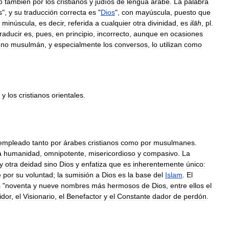
o
también
por
los
cristianos
y
judíos
de
lengua
árabe
.
La
palabra
s
",
y
su
traducción
correcta
es
"
Dios
",
con
mayúscula
,
puesto
que
minúscula
,
es
decir
,
referida
a
cualquier
otra
divinidad
,
es
ilāh
,
pl
.
traducir
es
,
pues
,
en
principio
,
incorrecto
,
aunque
en
ocasiones
no
musulmán
,
y
especialmente
los
conversos
,
lo
utilizan
como
y
los
cristianos
orientales
.
empleado
tanto
por
árabes
cristianos
como
por
musulmanes
.
a
humanidad
,
omnipotente
,
misericordioso
y
compasivo
.
La
y
otra
deidad
sino
Dios
y
enfatiza
que
es
inherentemente
único:
e
por
su
voluntad
;
la
sumisión
a
Dios
es
la
base
del
Islam
.
El
s
"
noventa
y
nueve
nombres
más
hermosos
de
Dios
,
entre
ellos
el
idor
,
el
Visionario
,
el
Benefactor
y
el
Constante
dador
de
perdón
.